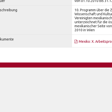
uer
von 01.10.2010 bis 31.
schreibung
10. Programm über die 
Wissenschaft und Kultu
Vereinigten mexikanisc
unterzeichnet für die ö
mexikanischer Seite von 
2010 in Wien
kumente
Mexiko: X. Arbeitsp