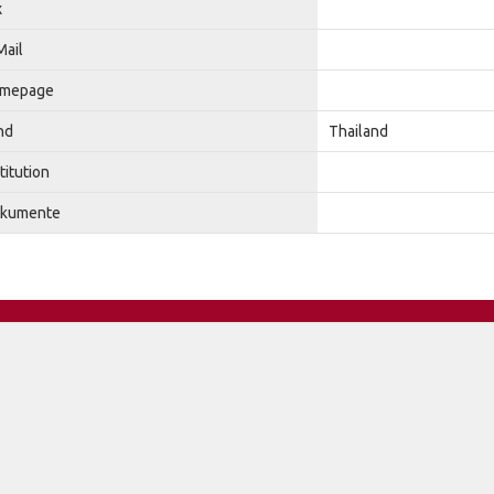
x
Mail
mepage
nd
Thailand
titution
kumente