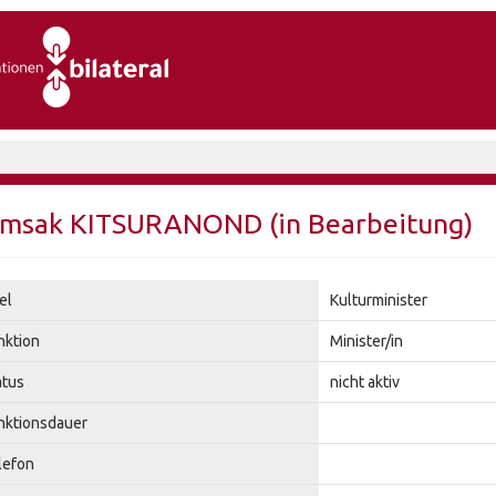
msak KITSURANOND (in Bearbeitung)
el
Kulturminister
nktion
Minister/in
atus
nicht aktiv
nktionsdauer
lefon